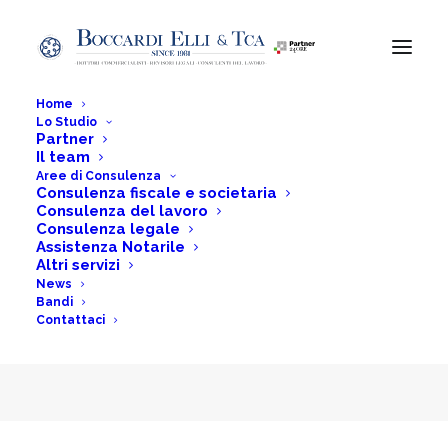
Home
Lo Studio
Partner
Il team
Nuovo Welfare
Aree di Consulenza
Consulenza fiscale e societaria
Consulenza del lavoro
aziendale con fringe
Consulenza legale
Assistenza Notarile
benefits
Altri servizi
News
Bandi
Contattaci
Home
News
Nuovo Welfare aziendale con fringe benefits