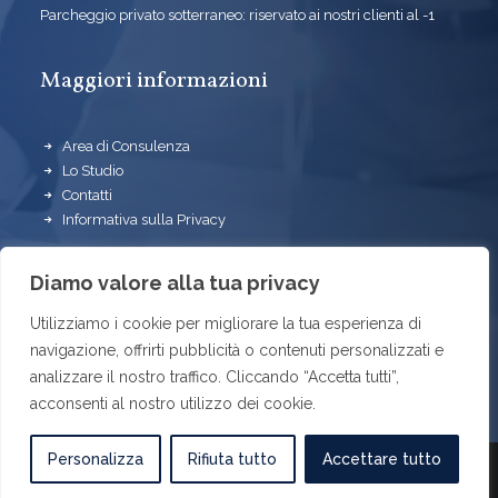
Parcheggio privato sotterraneo: riservato ai nostri clienti al -1
Maggiori informazioni
Area di Consulenza
Lo Studio
Contatti
Informativa sulla Privacy
Seguici su
Diamo valore alla tua privacy
Utilizziamo i cookie per migliorare la tua esperienza di
navigazione, offrirti pubblicità o contenuti personalizzati e
analizzare il nostro traffico. Cliccando “Accetta tutti”,
acconsenti al nostro utilizzo dei cookie.
Personalizza
Rifiuta tutto
Accettare tutto
© 2025 Boccardi Elli & Partners. Tutti i diritti riservati